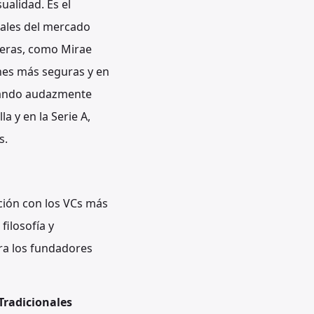
ualidad. Es el
nales del mercado
ieras, como Mirae
nes más seguras y en
tando audazmente
a y en la Serie A,
s.
ción con los VCs más
filosofía y
ara los fundadores
Tradicionales