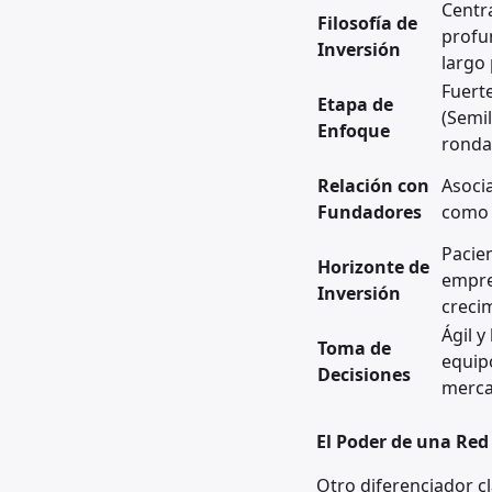
Centr
Filosofía de
prof
Inversión
largo 
Fuert
Etapa de
(Semil
Enfoque
ronda
Relación con
Asocia
Fundadores
como 
Pacien
Horizonte de
empres
Inversión
creci
Ágil y
Toma de
equipo
Decisiones
merca
El Poder de una Red
Otro diferenciador cl