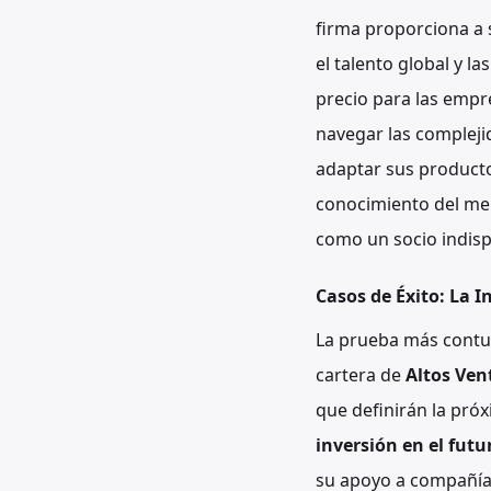
firma proporciona a 
el talento global y l
precio para las empr
navegar las complejid
adaptar sus producto
conocimiento del mer
como un socio indisp
Casos de Éxito: La I
La prueba más contund
cartera de
Altos Ven
que definirán la próx
inversión en el futu
su apoyo a compañías