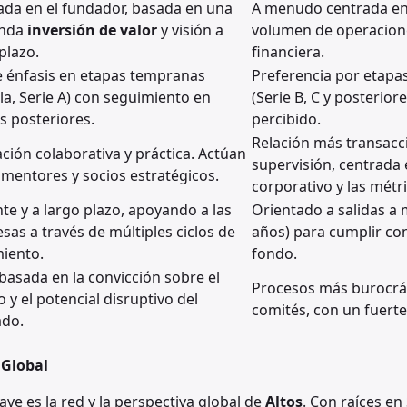
ada en el fundador, basada en una
A menudo centrada en l
unda
inversión de valor
y visión a
volumen de operaciones
plazo.
financiera.
e énfasis en etapas tempranas
Preferencia por etapa
la, Serie A) con seguimiento en
(Serie B, C y posterio
s posteriores.
percibido.
Relación más transacc
ción colaborativa y práctica. Actúan
supervisión, centrada 
mentores y socios estratégicos.
corporativo y las métri
te y a largo plazo, apoyando a las
Orientado a salidas a 
as a través de múltiples ciclos de
años) para cumplir co
miento.
fondo.
 basada en la convicción sobre el
Procesos más burocrá
 y el potencial disruptivo del
comités, con un fuerte 
do.
 Global
ave es la red y la perspectiva global de
Altos
. Con raíces en 