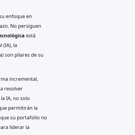
 su enfoque en
lazo. No persiguen
ecnológica
está
(IA), la
a) son pilares de su
orma incremental,
a resolver
a IA, no solo
que permitirán la
 que su portafolio no
ara liderar la