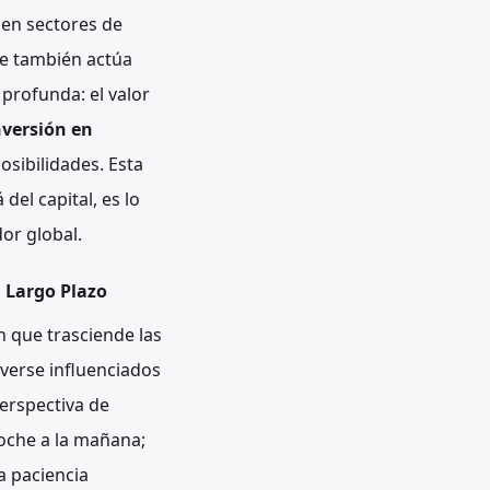
l en sectores de
que también actúa
profunda: el valor
nversión en
sibilidades. Esta
del capital, es lo
or global.
a Largo Plazo
n que trasciende las
 verse influenciados
erspectiva de
oche a la mañana;
ta paciencia