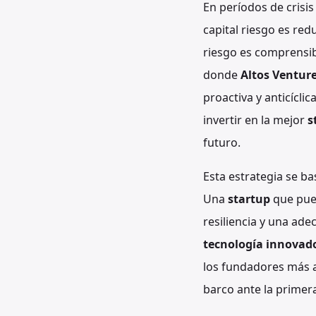
En períodos de crisis
capital riesgo es redu
riesgo es comprensib
donde
Altos Ventur
proactiva y anticícl
invertir en la mejor
s
futuro.
Esta estrategia se ba
Una
startup
que pued
resiliencia y una ad
tecnología innovad
los fundadores más a
barco ante la primer