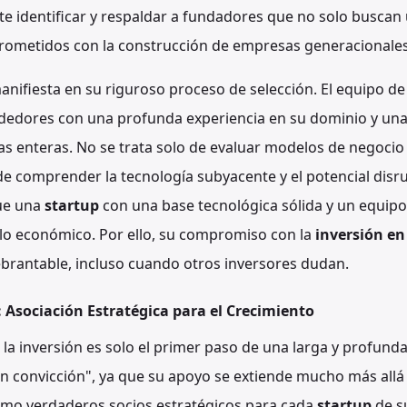
te identificar y respaldar a fundadores que no solo buscan 
rometidos con la construcción de empresas generacionales
anifiesta en su riguroso proceso de selección. El equipo d
edores con una profunda experiencia en su dominio y una
as enteras. No se trata solo de evaluar modelos de negocio
 de comprender la tecnología subyacente y el potencial disr
ue una
startup
con una base tecnológica sólida y un equip
clo económico. Por ello, su compromiso con la
inversión en
brantable, incluso cuando otros inversores dudan.
: Asociación Estratégica para el Crecimiento
, la inversión es solo el primer paso de una larga y profund
con convicción", ya que su apoyo se extiende mucho más allá
omo verdaderos socios estratégicos para cada
startup
de su