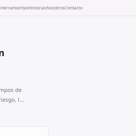
s
Herramientas
Historias
Nosotros
Contacto
n
iempos de
esgo, l...