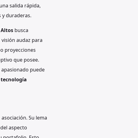
una salida rápida,
 y duraderas.
e
Altos
busca
 visión audaz para
 o proyecciones
uptivo que posee.
o apasionado puede
 tecnología
a asociación. Su lema
 del aspecto
 portafolio. Esto