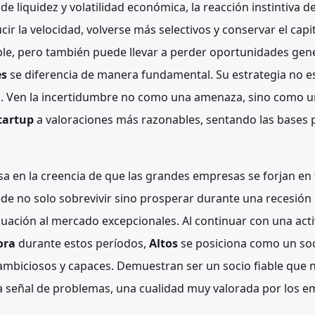
 de liquidez y volatilidad económica, la reacción instintiva
cir la velocidad, volverse más selectivos y conservar el capit
le, pero también puede llevar a perder oportunidades gene
es
se diferencia de manera fundamental. Su estrategia no es
ica. Ven la incertidumbre no como una amenaza, sino como 
tartup
a valoraciones más razonables, sentando las bases p
sa en la creencia de que las grandes empresas se forjan en t
e no solo sobrevivir sino prosperar durante una recesió
ecuación al mercado excepcionales. Al continuar con una act
ora
durante estos períodos,
Altos
se posiciona como un soc
mbiciosos y capaces. Demuestran ser un socio fiable que 
a señal de problemas, una cualidad muy valorada por los 