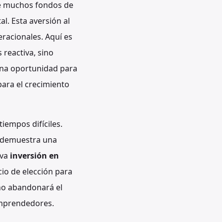
 de muchos fondos de
al. Esta aversión al
racionales. Aquí es
 reactiva, sino
una oportunidad para
ara el crecimiento
iempos difíciles.
n demuestra una
iva
inversión en
io de elección para
no abandonará el
emprendedores.