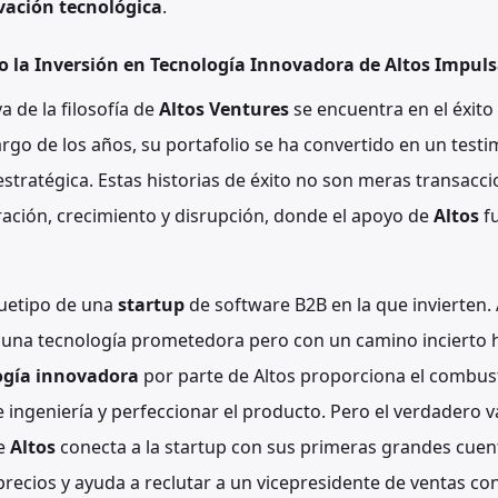
vación tecnológica
.
o la Inversión en Tecnología Innovadora de Altos Impuls
va de la filosofía de
Altos Ventures
se encuentra en el éxito
argo de los años, su portafolio se ha convertido en un testi
estratégica. Estas historias de éxito no son meras transacci
ración, crecimiento y disrupción, donde el apoyo de
Altos
fu
uetipo de una
startup
de software B2B en la que invierten. A
una tecnología prometedora pero con un camino incierto h
ogía innovadora
por parte de Altos proporciona el combust
 ingeniería y perfeccionar el producto. Pero el verdadero 
de
Altos
conecta a la startup con sus primeras grandes cuen
precios y ayuda a reclutar a un vicepresidente de ventas co