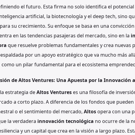
iniendo el futuro. Esta firma no solo identifica el potencia
teligencia artificial, la biotecnología y el deep tech, sino 
para su crecimiento. Su enfoque se basa en una convicción 
ntra en las tendencias pasajeras del mercado, sino en la
i
ora
que resuelve problemas fundamentales y crea nuevas po
 respaldada por un apoyo estratégico que va mucho más allá 
s como un pilar fundamental para el ecosistema emprended
ersión de Altos Ventures: Una Apuesta por la Innovación 
la estrategia de
Altos Ventures
es una filosofía de inversió
rcado a corto plazo. A diferencia de los fondos que pueden
imestral o el sentimiento del mercado,
Altos
opera con una p
que la verdadera
innovación tecnológica
no ocurre de la n
siliencia y un capital que crea en la visión a largo plazo. Es